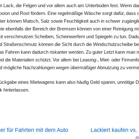
en Lack, die Felgen und vor allem auch am Unterboden fest. Wenn da
rosion und Rost fördern. Eine regelmäßige Wäsche sorgt dafür, dass
ter können Matsch, Salz sowie Feuchtigkeit auch in schwer zugängl
e ebenfalls der Bereich der Bremsen können von einer Reinigung mi
it verschmutzen Scheiben, Scheinwerfern und Spiegeln zu tun. Dadur
nd Straßenschmutz können die Sicht durch die Windschutzscheibe beei
as Fahren kann dadurch riskanter werden. Zu guter Letzt kann man 
 die Materialien schützt. Vor allem bei Leasing-, Miet- oder Firmenf
und mögliche Nachzahlungen wegen übermäßiger Abnutzung zu verme
Rückgabe eines Mietwagens kann also häufig Geld sparen, unnötige 
k hinterlassen.
er für Fahrten mit dem Auto
Lackiert kaufen vs. 
g