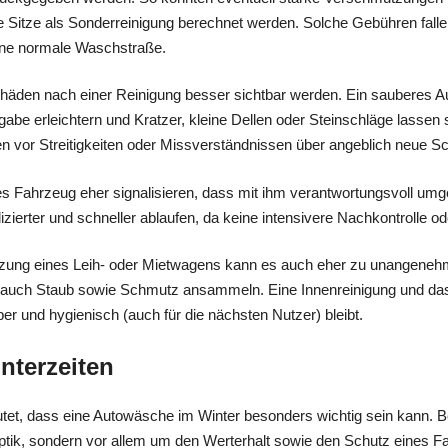
Sitze als Sonderreinigung berechnet werden. Solche Gebühren fallen
eine normale Waschstraße.
den nach einer Reinigung besser sichtbar werden. Ein sauberes A
gabe erleichtern und Kratzer, kleine Dellen oder Steinschläge lasse
n vor Streitigkeiten oder Missverständnissen über angeblich neue S
tes Fahrzeug eher signalisieren, dass mit ihm verantwortungsvoll 
ierter und schneller ablaufen, da keine intensivere Nachkontrolle od
Nutzung eines Leih- oder Mietwagens kann es auch eher zu unangen
auch Staub sowie Schmutz ansammeln. Eine Innenreinigung und das
r und hygienisch (auch für die nächsten Nutzer) bleibt.
nterzeiten
et, dass eine Autowäsche im Winter besonders wichtig sein kann. B
Optik, sondern vor allem um den Werterhalt sowie den Schutz eines F