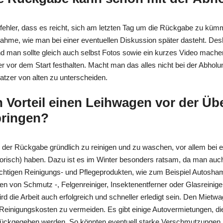
ehler, dass es reicht, sich am letzten Tag um die Rückgabe zu küm
nahme, wie man bei einer eventuellen Diskussion später dasteht. Des
d man sollte gleich auch selbst Fotos sowie ein kurzes Video mach
r vor dem Start festhalten. Macht man das alles nicht bei der Abholu
atzer von alten zu unterscheiden.
 Vorteil einen Leihwagen vor der Üb
bringen?
 der Rückgabe gründlich zu reinigen und zu waschen, vor allem bei 
isatorisch) haben. Dazu ist es im Winter besonders ratsam, da man 
ichtigen Reinigungs- und Pflegeprodukten, wie zum Beispiel Autosha
 von Schmutz -, Felgenreiniger, Insektenentferner oder Glasreinige
d die Arbeit auch erfolgreich und schneller erledigt sein. Den Mietw
 Reinigungskosten zu vermeiden. Es gibt einige Autovermietungen, di
rückgegeben werden. So könnten eventuell starke Verschmutzungen 