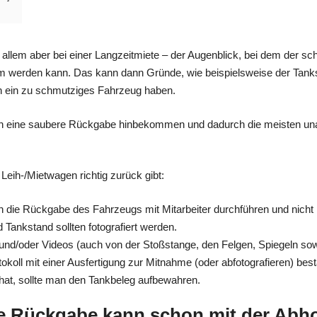
 allem aber bei einer Langzeitmiete – der Augenblick, bei dem der sc
em werden kann. Das kann dann Gründe, wie beispielsweise der Tank
 ein zu schmutziges Fahrzeug haben.
 man eine saubere Rückgabe hinbekommen und dadurch die meisten 
Leih-/Mietwagen richtig zurück gibt:
man die Rückgabe des Fahrzeugs mit Mitarbeiter durchführen und nicht
d Tankstand sollten fotografiert werden.
os und/oder Videos (auch von der Stoßstange, den Felgen, Spiegeln 
tokoll mit einer Ausfertigung zur Mitnahme (oder abfotografieren) be
 hat, sollte man den Tankbeleg aufbewahren.
e Rückgabe kann schon mit der Abh