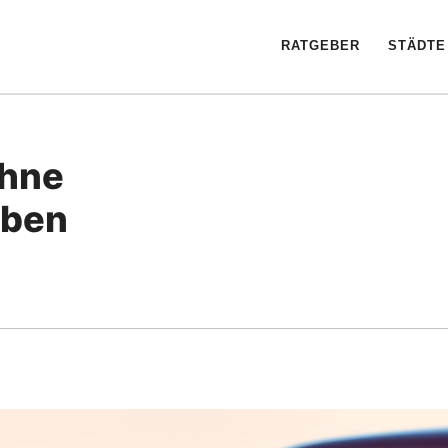
RATGEBER
STÄDTE
ohne
eben