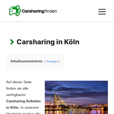
Zum
Inhalt
M
springen
Carsharing in Köln
Inhaltsverzeichnis
Anzeigen
Auf dieser Seite
finden sie alle
verfügbaren
Carsharing Anbieter
in Köln
. In unserem
Vergleich werden alle