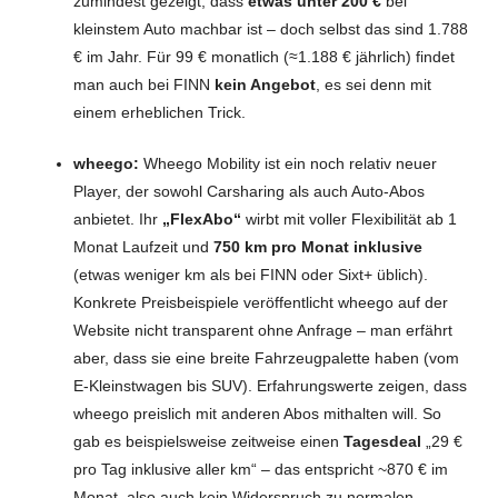
zumindest gezeigt, dass
etwas unter 200 €
bei
kleinstem Auto machbar ist – doch selbst das sind 1.788
€ im Jahr. Für 99 € monatlich (≈1.188 € jährlich) findet
man auch bei FINN
kein Angebot
, es sei denn mit
einem erheblichen Trick.
wheego:
Wheego Mobility ist ein noch relativ neuer
Player, der sowohl Carsharing als auch Auto-Abos
anbietet. Ihr
„FlexAbo“
wirbt mit voller Flexibilität ab 1
Monat Laufzeit und
750 km pro Monat inklusive
(etwas weniger km als bei FINN oder Sixt+ üblich).
Konkrete Preisbeispiele veröffentlicht wheego auf der
Website nicht transparent ohne Anfrage – man erfährt
aber, dass sie eine breite Fahrzeugpalette haben (vom
E-Kleinstwagen bis SUV). Erfahrungswerte zeigen, dass
wheego preislich mit anderen Abos mithalten will. So
gab es beispielsweise zeitweise einen
Tagesdeal
„29 €
pro Tag inklusive aller km“ – das entspricht ~870 € im
Monat, also auch kein Widerspruch zu normalen