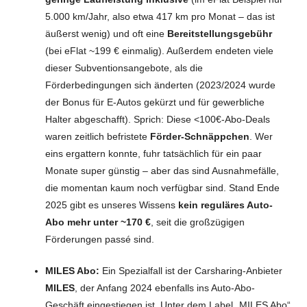
5.000 km/Jahr, also etwa 417 km pro Monat – das ist
äußerst wenig) und oft eine
Bereitstellungsgebühr
(bei eFlat ~199 € einmalig). Außerdem endeten viele
dieser Subventionsangebote, als die
Förderbedingungen sich änderten (2023/2024 wurde
der Bonus für E-Autos gekürzt und für gewerbliche
Halter abgeschafft). Sprich: Diese <100€-Abo-Deals
waren zeitlich befristete
Förder-Schnäppchen
. Wer
eins ergattern konnte, fuhr tatsächlich für ein paar
Monate super günstig – aber das sind Ausnahmefälle,
die momentan kaum noch verfügbar sind. Stand Ende
2025 gibt es unseres Wissens
kein reguläres Auto-
Abo mehr unter ~170 €
, seit die großzügigen
Förderungen passé sind.
MILES Abo:
Ein Spezialfall ist der Carsharing-Anbieter
MILES
, der Anfang 2024 ebenfalls ins Auto-Abo-
Geschäft eingestiegen ist. Unter dem Label „MILES Abo“