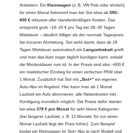
Anbietern. Ein
Kleinwagen
(z. B. VW Polo oder ähnlich)
für einen Monat bekommt man bei Sixt etwa ab
550–
600 €
inklusive aller standardmäßigen Kosten. Das
entspricht grob ~18–20 € pro Tag bei 28–30 Tagen
Mietdauer – deutlich billiger als der normale Tagespreis
bei kürzerer Anmietung. Sixt wirbt damit, dass ab 28
Tagen Mietdauer automatisch ein
Langzeitrabatt
greift
und man das Auto sogar täglich kündigen kann, sobald
die Mindestdauer rum ist. In der Praxis sind also ~600 €
ein realistischer Einstieg für einen einfachen PKW über
1 Monat. Zusätzlich hat Sixt mit
„Sixt+“
ein eigenes
Auto-Abo im Angebot: Hier kann man ab 1 Monat
Laufzeit ein Auto abonnieren, alle Nebenkosten inkl.,
Kündigung monatlich möglich. Die Preise dafür starten
bei etwa
379 € pro Monat
für sehr kleine Kategorien
(bei längerer Laufzeit, z. B. 12 Monate; für nur einen
Monat Laufzeit liegt der Preis höher). Zum Beispiel
kostet ein Kleinwagen im Sixt+ Abo je nach Modell und