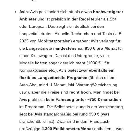
Avis:
Avis positioniert sich oft als etwas
hochwertigerer
Anbieter
und ist preislich in der Regel teurer als Sixt
oder Europcar. Das zeigt sich deutlich bei den
Langzeitmietraten. Aktuelle Recherchen und Tests (z. B.
2025 von Mobilitätsportalen) ergaben: Avis verlangt für
die Langzeitmiete
mindestens ca. 850 € pro Monat
für
einen Kleinwagen. Das ist die Untergrenze; viele
Modelle kosten sogar deutlich mehr (1000 €+ für
Kompaktklasse etc.). Avis bietet zwar
ebenfalls ein
flexibles Langzeitmiete-Programm
(ähnlich einem
Auto-Abo, mind. 1 Monat, inkl. Wartung/Versicherung
usw.), aber die Preise sind
recht hoch
. Man findet bei
Avis praktisch
kein Fahrzeug unter ~750 € monatlich
im Programm. Die Selbstbeteiligung in der Versicherung
liegt bei Avis standardmäßig bei rund 950 € (was
branchenüblich ist). Zwar sind in dem Preis auch
großzügige
4.300 Freikilometer/Monat
enthalten – was