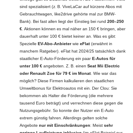
sind spezialisiert (z. B. ViveLaCar auf kürzere Abos mit
Gebrauchtwagen, like2drive gehörte mal zur BMW-
Bank). Bei fast allen liegt der Einstieg bei rund
200–250
€
. Aktionen können es mal näher an 150 € bringen, aber
dauerhaft unter 100 € bietet keiner an. Was es gibt:
Spezielle
EV-Abo-Anbieter
wie
eFlat
(erwähnt in
manchem Ratgeber). eFlat hat 2024/25 tatsächlich dank
staatlicher E-Auto-Förderung ein paar
E-Autos für
unter 100 €
angeboten. Z. B. einen
Seat Mii Electric
oder Renault Zoe für 79 € im Monat
. Wie war das
möglich? Diese Firmen kalkulieren den staatlichen
Umweltbonus für Elektroautos mit ein. Der Clou: Sie
bekommen als Halter die Förderung (die mehrere
tausend Euro beträgt) und verrechnen diese gegen die
Nutzungsgebühr. So konnte der Nutzer ein E-Auto
extrem günstig fahren. Allerdings gelten solche
Angebote
nur mit Einschränkungen
: Meist
sehr
geringe Laufleistung inklusive
(im eFlat Beispiel nur