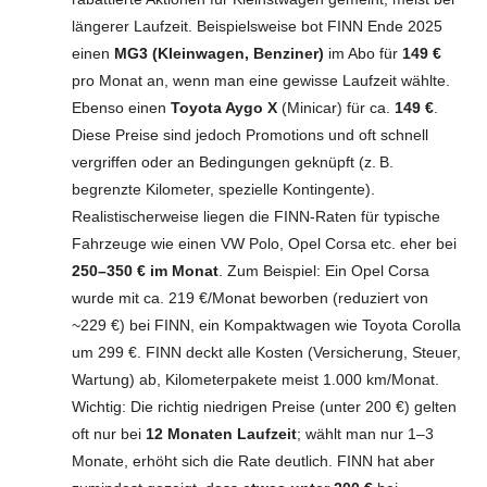
längerer Laufzeit. Beispielsweise bot FINN Ende 2025
einen
MG3 (Kleinwagen, Benziner)
im Abo für
149 €
pro Monat an, wenn man eine gewisse Laufzeit wählte.
Ebenso einen
Toyota Aygo X
(Minicar) für ca.
149 €
.
Diese Preise sind jedoch Promotions und oft schnell
vergriffen oder an Bedingungen geknüpft (z. B.
begrenzte Kilometer, spezielle Kontingente).
Realistischerweise liegen die FINN-Raten für typische
Fahrzeuge wie einen VW Polo, Opel Corsa etc. eher bei
250–350 € im Monat
. Zum Beispiel: Ein Opel Corsa
wurde mit ca. 219 €/Monat beworben (reduziert von
~229 €) bei FINN, ein Kompaktwagen wie Toyota Corolla
um 299 €. FINN deckt alle Kosten (Versicherung, Steuer,
Wartung) ab, Kilometerpakete meist 1.000 km/Monat.
Wichtig: Die richtig niedrigen Preise (unter 200 €) gelten
oft nur bei
12 Monaten Laufzeit
; wählt man nur 1–3
Monate, erhöht sich die Rate deutlich. FINN hat aber