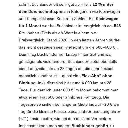
schnitt Buchbinder oft sehr gut ab – teils
12 % unter
dem Durchschnittspreis
in Kategorien wie Kleinwagen
und Kompaktklasse. Konkrete Zahlen: Ein
Kleinwagen
für 1 Monat
war bei Buchbinder im Vergleich ab
ca. 548
€
zu haben (Preis als
ab
-Wert in einem n-tv
Preisvergleich, Stand 2020; in den letzten Jahren dürfte
das leicht gestiegen sein, vielleicht um die 580–600 €).
Damit lag Buchbinder nur knapp hinter Sixt und war
günstiger als viele andere. Buchbinder bietet ebenfalls
eine Langzeitmiete ab 28 Tagen an, die sehr flexibel
monatlich kündbar ist – quasi ein
„Flex-Abo“ ohne
Bindung
. Inkludiert sind hier rund 4.000 km pro 28
Tage. Für deutlich unter 600 € im Monat bekommt man
etwa einen Fiat 500 oder ähnliches Fahrzeug. Die
Tagespreise sinken bei längerer Miete bis auf ~20 € am
Tag für die kleinste Klasse. Zusatzfahrer und Jungfahrer
(<21) kosten extra, wie bei den meisten Vermietern.
Insgesamt kann man sagen:
Buchbinder gehört zu