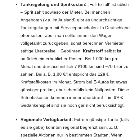
Tankregelung und Spritkosten:
„Full-to-full“ ist üblich
– Sprit zahlt sowieso der Mieter. Bei manchen
Angeboten (v.a. im Ausland) gibt es undurchsichtige
Tankregelungen mit Servicepauschalen. In Deutschland
eher selten, aber man sollte immer den Wagen
vollgetankt zurückgeben, sonst berechnen Vermieter
saftige Literpreise + Gebühren.
Kraftstoff
selbst ist
natürlich ein erheblicher Posten: Bei 1.000 km pro
Monat und durchschnittlich 7 l/100 km sind ~70 Liter zu
zahlen. Bei z. B. 1,80 €/l entspricht das
126 €
Kraftstoffkosten im Monat. Strom bei E-Autos ist etwas
günstiger pro km, aber ebenfalls kein Nullposten. Diese
Betriebskosten kommen immer obendrauf – im 99-€-
Gedankenspiel sind sie noch gar nicht berücksichtigt.
Regionale Verfügbarkeit:
Extrem günstige Tarife (falls
es sie gäbe) könnten regional begrenzt sein. Z. B.
spezielle Aktionen nur in bestimmten Städten. Wenn