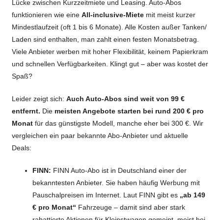
Lücke zwischen Kurzzeitmiete und Leasing. Auto-Abos
funktionieren wie eine
All-inclusive-Miete
mit meist kurzer
Mindestlaufzeit (oft 1 bis 6 Monate). Alle Kosten außer Tanken/
Laden sind enthalten, man zahlt einen festen Monatsbetrag.
Viele Anbieter werben mit hoher Flexibilität, keinem Papierkram
und schnellen Verfügbarkeiten. Klingt gut – aber was kostet der
Spaß?
Leider zeigt sich:
Auch Auto-Abos sind weit von 99 €
entfernt.
Die
meisten Angebote starten bei rund 200 € pro
Monat
für das günstigste Modell, manche eher bei 300 €. Wir
vergleichen ein paar bekannte Abo-Anbieter und aktuelle
Deals:
FINN:
FINN Auto-Abo ist in Deutschland einer der
bekanntesten Anbieter. Sie haben häufig Werbung mit
Pauschalpreisen im Internet. Laut FINN gibt es
„ab 149
€ pro Monat“
Fahrzeuge – damit sind aber stark
rabattierte Aktionen für Kleinstwagen gemeint, meist bei