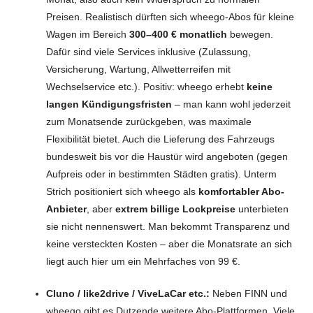
Preisen. Realistisch dürften sich wheego-Abos für kleine
Wagen im Bereich
300–400 € monatlich
bewegen.
Dafür sind viele Services inklusive (Zulassung,
Versicherung, Wartung, Allwetterreifen mit
Wechselservice etc.). Positiv: wheego erhebt
keine
langen Kündigungsfristen
– man kann wohl jederzeit
zum Monatsende zurückgeben, was maximale
Flexibilität bietet. Auch die Lieferung des Fahrzeugs
bundesweit bis vor die Haustür wird angeboten (gegen
Aufpreis oder in bestimmten Städten gratis). Unterm
Strich positioniert sich wheego als
komfortabler Abo-
Anbieter
, aber
extrem billige Lockpreise
unterbieten
sie nicht nennenswert. Man bekommt Transparenz und
keine versteckten Kosten – aber die Monatsrate an sich
liegt auch hier um ein Mehrfaches von 99 €.
Cluno / like2drive / ViveLaCar etc.:
Neben FINN und
wheego gibt es Dutzende weitere Abo-Plattformen. Viele