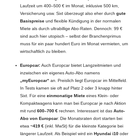
Laufzeit um 400–500 € im Monat, inklusive 500 km,
Versicherung usw. Sixt überzeugt also eher durch
gute
Basispreise
und flexible Kündigung in der normalen
Miete als durch ultrabillige Abo-Raten. Dennoch: 99 €
sind auch hier utopisch – selbst der Branchenprimus
muss für ein paar hundert Euro im Monat vermieten, um
wirtschaftlich zu bleiben.
Europcar:
Auch Europcar bietet Langzeitmieten und
inzwischen ein eigenes Auto-Abo namens
„myEuropcar“
an. Preislich liegt Europcar im Mittelfeld.
In Tests kamen sie oft auf Platz 2 oder 3 knapp hinter
Sixt. Für eine
einmonatige Miete
eines Klein- oder
Kompaktwagens kann man bei Europcar je nach Aktion
mit rund
600–700 €
rechnen. Interessant ist das
Auto-
Abo von Europcar
: Die Monatsraten dort starten bei
etwa
~419 €
(inkl. MwSt) für die kleinste Kategorie bei
längerer Laufzeit. Als Beispiel wird ein
Hyundai i10
oder